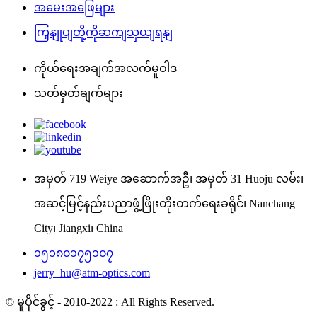
အမေးအဖြေများ
ကြှနျုပျတို့ကိုဆကျသှယျရနျ
ကိုယ်ရေးအချက်အလက်မူဝါဒ
သတ်မှတ်ချက်များ
အမှတ် 719 Weiye အဆောက်အဦ၊ အမှတ် 31 Huoju လမ်း၊
အဆင့်မြင့်နည်းပညာဖွံ့ဖြိုးတိုးတက်ရေးခရိုင်၊ Nanchang
City၊ Jiangxi၊ China
၁၅၁၈၀၁၇၅၁၀၇
jerry_hu@atm-optics.com
© မူပိုင်ခွင့် - 2010-2022 : All Rights Reserved.