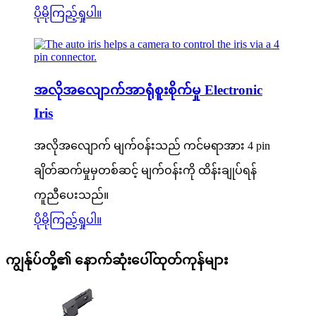
ပိုမိုကြည့်ရှုပါ။
အလိုအလျောက်အာရုံစူးစိုက်မှု Electronic
Iris
အလိုအလျောက် မျက်ဝန်းသည် ကင်မရာအား 4 pin
ချိတ်ဆက်မှုမှတစ်ဆင့် မျက်ဝန်းကို ထိန်းချုပ်ရန်
ကူညီပေးသည်။
ပိုမိုကြည့်ရှုပါ။
ကျွန်ုပ်တို့၏ နောက်ဆုံးပေါ်ထုတ်ကုန်များ