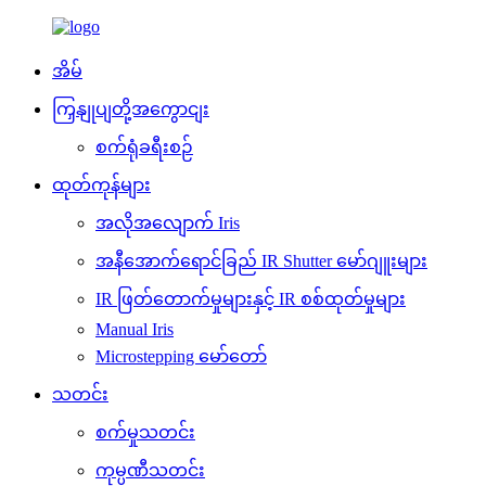
အိမ်
ကြှနျုပျတို့အကွောငျး
စက်ရုံခရီးစဉ်
ထုတ်ကုန်များ
အလိုအလျောက် Iris
အနီအောက်ရောင်ခြည် IR Shutter မော်ဂျူးများ
IR ဖြတ်တောက်မှုများနှင့် IR စစ်ထုတ်မှုများ
Manual Iris
Microstepping မော်တော်
သတင်း
စက်မှုသတင်း
ကုမ္ပဏီသတင်း