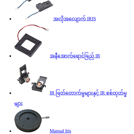
အလိုအလျောက် IRIS
အနီအောက်ရောင်ခြည် IR
IR ဖြတ်တောက်မှုများနှင့် IR စစ်ထုတ်မှု
များ
Manual Iris