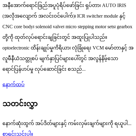
အနီအောက်ရောင်ခြည်အပူပုံရိပ်ဖော်ခြင်း ရှပ်တာ၊ AUTO IRIS
(အလိုအလျောက် အလင်းဝင်ပေါက်)၊ ICR switcher module နှင့်
CNC core body၊ solenoid valve၊ micro stepping motor sets၊ gearbox
တို့ကို ထုတ်လုပ်ရောင်းချခြင်းတွင် အထူးပြုပါသည်။
optoelectronic ထိန်းချုပ်မှုကိရိယာ၊ လုံခြုံရေး VCM မော်တာနှင့် အ
လူမီနီယံသတ္တုစပ် မျက်နှာပြင်များပေါ်တွင် အလွန်နိမ့်သော
ရောင်ပြန်ဟပ်မှု လုပ်ဆောင်ခြင်း စသည်...
နောက်ထပ်
သတင်းလွှာ
နောက်ဆုံးထွက် အပ်ဒိတ်များနှင့် ကမ်းလှမ်းချက်များကို ရယူပါ...
စာရင်းသွင်းပါ။