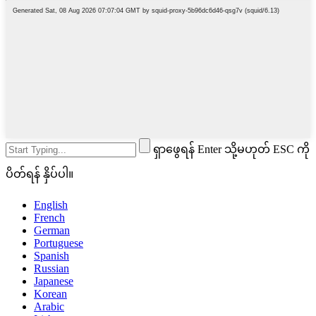
ရှာဖွေရန် Enter သို့မဟုတ် ESC ကို
ပိတ်ရန် နှိပ်ပါ။
English
French
German
Portuguese
Spanish
Russian
Japanese
Korean
Arabic