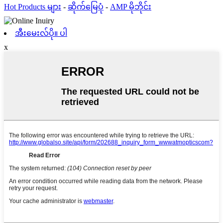
Hot Products များ
-
ဆိုက်မြေပုံ
-
AMP မိုဘိုင်း
အီးမေးလ်ပို။ ပါ
x