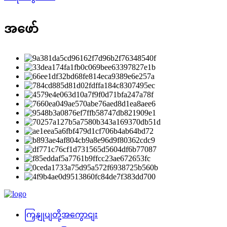
အဖော်
ကြှနျုပျတို့အကွောငျး